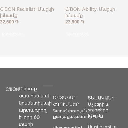
Masser
MASSER
C’BON Facialist
,
Մաշկի
C’BON Ability
,
Մաշկի
խնամք
խնամք
32,600
֏
23,900
֏
ԱՎԵԼԱՑՆԵԼ
ԱՎԵԼԱՑՆԵԼ
C'bon֊ը
ճապոնական
ՕԳՏԱԿԱՐ
ՏԵՍԱԿԱՆԻ
կոսմետիկայի
Աչքերի և
ՀՂՈՒՄՆԵՐ
արտադրող
շուրթերի
Գաղտնիության
խնամք
քաղաքականություն
է, որը 60
տարի
Մաշկի տոնալ
Վերադարձի և