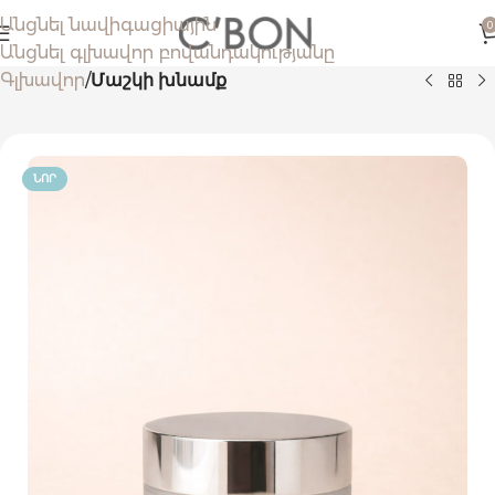
Անցնել նավիգացիային
0
Անցնել գլխավոր բովանդակությանը
Գլխավոր
Մաշկի խնամք
ՆՈՐ