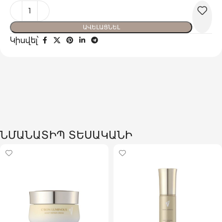
ԱՎԵԼԱՑՆԵԼ
Կիսվել՝
ՆՄԱՆԱՏԻՊ ՏԵՍԱԿԱՆԻ