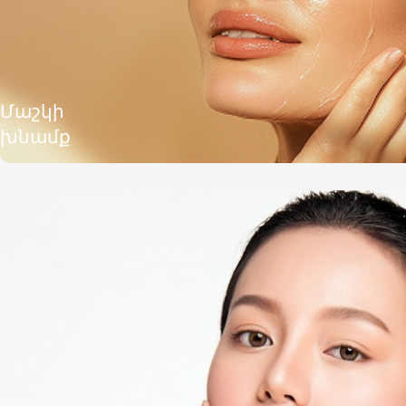
Մաշկի
խնամք