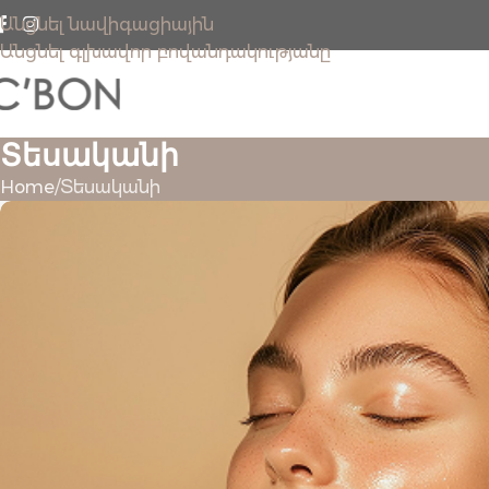
Անցնել նավիգացիային
Անցնել գլխավոր բովանդակությանը
Տեսականի
Home
Տեսականի