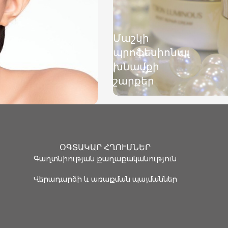
Մաշկի
պրոֆեսիոնալ
խնամքի
շարքեր
ՕԳՏԱԿԱՐ ՀՂՈՒՄՆԵՐ
Գաղտնիության քաղաքականություն
Վերադարձի և առաքման պայմաններ