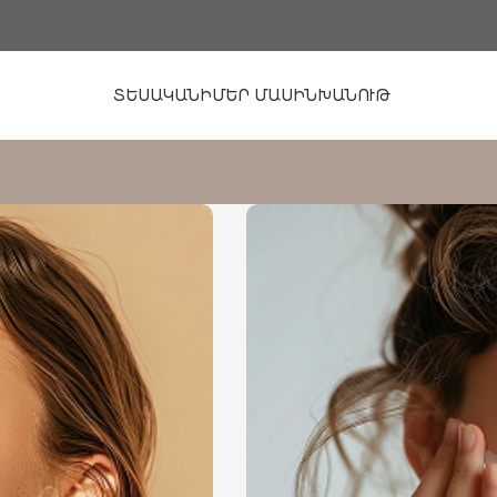
ՏԵՍԱԿԱՆԻ
ՄԵՐ ՄԱՍԻՆ
ԽԱՆՈՒԹ