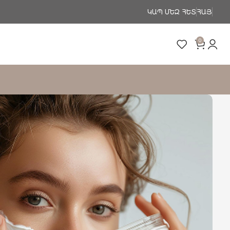
ԿԱՊ ՄԵԶ ՀԵՏ
ՀԱՅ
0