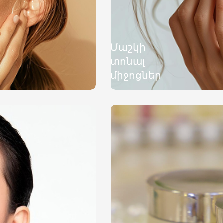
Մաշկի
տոնալ
միջոցներ