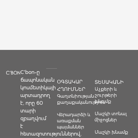
C'bon֊ը
ճապոնական
ՕԳՏԱԿԱՐ
ՏԵՍԱԿԱՆԻ
կոսմետիկայի
Աչքերի և
ՀՂՈՒՄՆԵՐ
արտադրող
շուրթերի
Գաղտնիության
խնամք
քաղաքականություն
է, որը 60
տարի
Մաշկի տոնալ
Վերադարձի և
զբաղվում
միջոցներ
առաքման
է
պայմաններ
Մաշկի խնամք
հետազոտություններով,