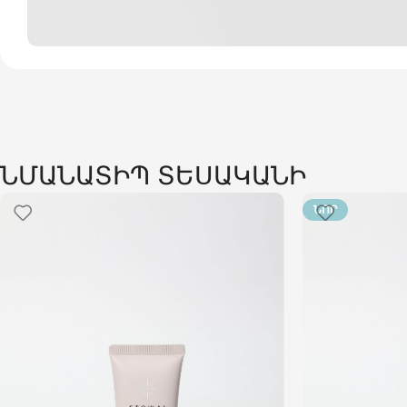
ՆՄԱՆԱՏԻՊ ՏԵՍԱԿԱՆԻ
ՆՈՐ