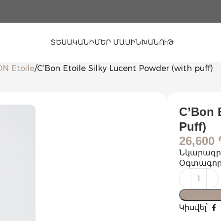
ՏԵՍԱԿԱՆԻ
ՄԵՐ ՄԱՍԻՆ
ԽԱՆՈՒԹ
N Etoile
C’Bon Etoile Silky Lucent Powder (with puff)
C’Bon E
Puff)
26,600
Նկարագրո
Օգտագոր
Կիսվել՝