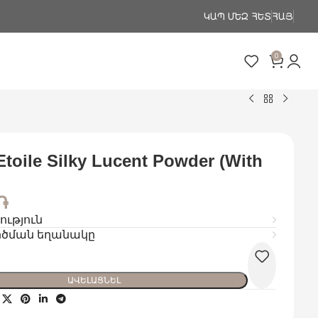
ԿԱՊ ՄԵԶ ՀԵՏ
ՀԱՅ
0
toile Silky Lucent Powder (with
֏
ւթյուն
ծման եղանակը
ԱՎԵԼԱՑՆԵԼ