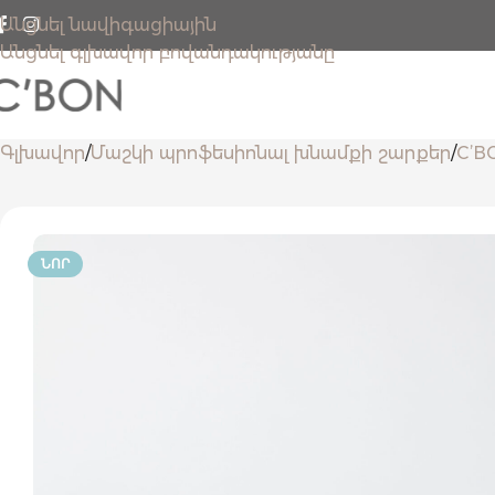
Անցնել նավիգացիային
Անցնել գլխավոր բովանդակությանը
Գլխավոր
Մաշկի պրոֆեսիոնալ խնամքի շարքեր
C’BO
ՆՈՐ