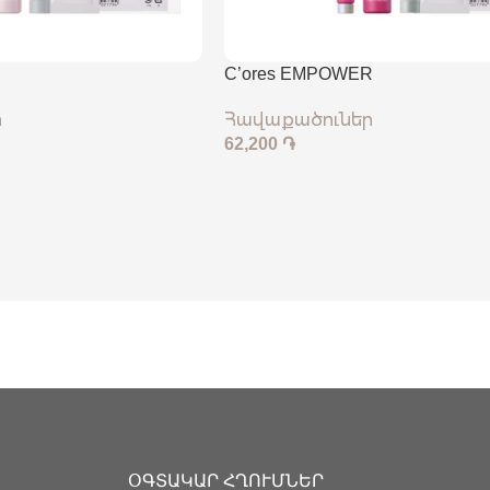
C’ores EMPOWER
ր
Հավաքածուներ
62,200
֏
ՕԳՏԱԿԱՐ ՀՂՈՒՄՆԵՐ