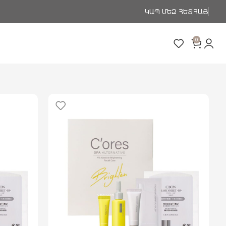
ԿԱՊ ՄԵԶ ՀԵՏ
ՀԱՅ
0