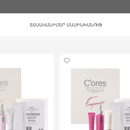
ՏԵՍԱԿԱՆԻ
ՄԵՐ ՄԱՍԻՆ
ԽԱՆՈՒԹ