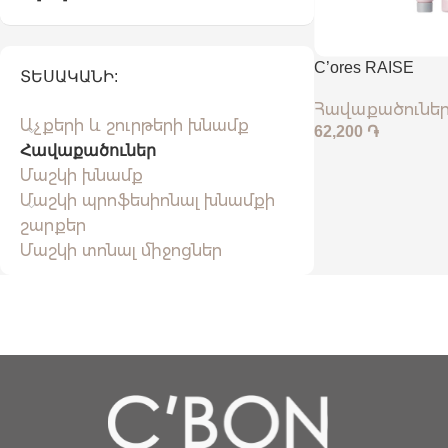
C’ores RAISE
ՏԵՍԱԿԱՆԻ:
Հավաքածունե
Աչքերի և շուրթերի խնամք
62,200
֏
Հավաքածուներ
Մաշկի խնամք
Մաշկի պրոֆեսիոնալ խնամքի
շարքեր
Մաշկի տոնալ միջոցներ