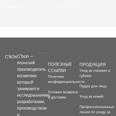
В КОРЗИНУ
В КОРЗИНУ
C'bon —
японский
ПОЛЕЗНЫЕ
ПРОДУКЦИЯ
производитель
Уход за глазами и
ССЫЛКИ
косметики,
губами
Политика
конфиденциальности
который
Пудра для лица
занимается
Условия возврата
исследованиями,
Уход за кожей
и доставки
разработками,
Профессиональные
производством
линии по уходу за
и