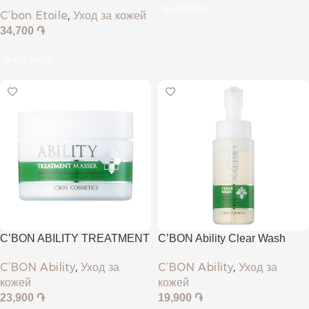
Essence
В КОРЗИНУ
C’bon Etoile
,
Уход за кожей
34,700
֏
В КОРЗИНУ
C’BON ABILITY TREATMENT
C’BON Ability Clear Wash
MASSER
C’BON Ability
,
Уход за
C’BON Ability
,
Уход за
кожей
кожей
19,900
֏
23,900
֏