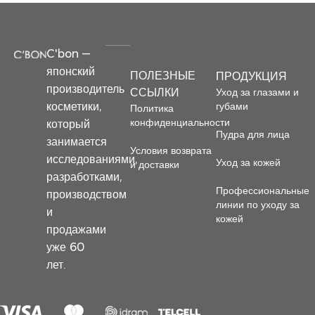
C'bon —
японский
ПОЛЕЗНЫЕ
ПРОДУКЦИЯ
производитель
Уход за глазами и
ССЫЛКИ
косметики,
губами
Политика
конфиденциальности
который
Пудра для лица
занимается
Условия возврата
исследованиями,
Уход за кожей
и доставки
разработками,
Профессиональные
производством
линии по уходу за
и
кожей
продажами
уже 60
лет.