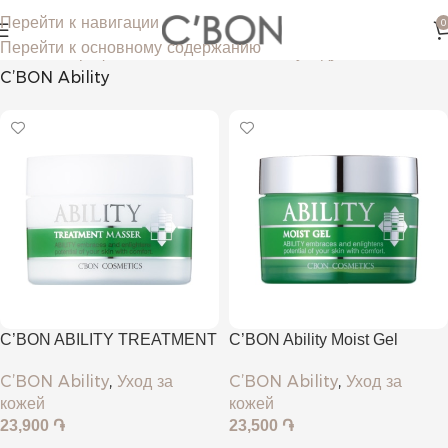
Перейти к навигации
0
Перейти к основному содержанию
Главная
Профессиональные линии по уходу за кожей
C’BON Ability
C’BON ABILITY TREATMENT
C’BON Ability Moist Gel
MASSER
C’BON Ability
,
Уход за
C’BON Ability
,
Уход за
кожей
кожей
23,500
֏
23,900
֏